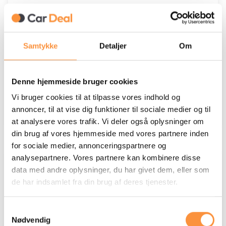
Årgang
2019
Kilometer
162.000
3.199 DKK
Samtykke
Detaljer
Om
Leasing ekskl. moms kr./md
Se detajler
Denne hjemmeside bruger cookies
Vi bruger cookies til at tilpasse vores indhold og
Kontakt
annoncer, til at vise dig funktioner til sociale medier og til
at analysere vores trafik. Vi deler også oplysninger om
din brug af vores hjemmeside med vores partnere inden
for sociale medier, annonceringspartnere og
analysepartnere. Vores partnere kan kombinere disse
data med andre oplysninger, du har givet dem, eller som
de har indsamlet fra din brug af deres tjenester.
Samtykkevalg
Nødvendig