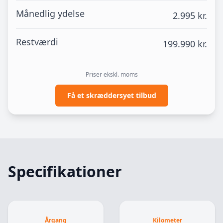
udbetaling
Månedlig ydelse
Mulighed for tilkøb af udvidet garanti 12, 24, 36 og 48
2.995 kr.
måneder
Restværdi
199.990 kr.
Leasingforslag 12 måneder erhverv
Udbetaling: 40.000 kr. ex. moms
Mnd. ydelse: 2.995 kr. ex. moms
Priser ekskl. moms
Restværdi: 199.900 kr. ex. moms og afgift
Få et skræddersyet tilbud
Leasingforslag 12 måneder privat
Udbetaling: 50.000 kr. inkl. moms
Mnd. ydelse: 3.494 kr. inkl. moms
Specifikationer
Årgang
Kilometer