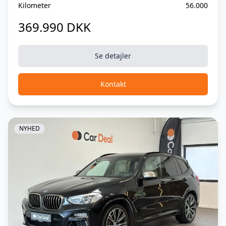
Kilometer
56.000
Sædebetræk, læder
369.990 DKK
Sædevarme
Tonede ruder
Se detajler
Trådløs mobilopladning
Kontakt
Undervogn, adaptiv
Varme i rat
NYHED