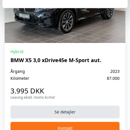
DAB radio
DAB+ radio
Digital cockpit
Dæktryk system
Hybrid
El-klapbare sidespejle
BMW X5 3,0 xDrive45e M-Sport aut.
El-klapbare sidespejle m. varme
Årgang
2023
Elektrisk parkeringsbremse
Kilometer
87.000
3.995 DKK
Elsidespejle m. varme
Leasing ekskl. moms kr./md
Elsæder foran
Se detajler
Højdejusterbart forsæde
Isofix
Kontakt