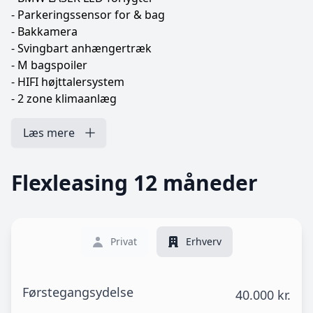
- Parkeringssensor for & bag
- Bakkamera
- Svingbart anhængertræk
- M bagspoiler
- HIFI højttalersystem
- 2 zone klimaanlæg
- Varme i rat
- Keyless start
Læs mere
- Navigation
- Apple CarPlay
Flexleasing 12 måneder
- Nødbremse system
- M-Sport pakke
- M-Sport bremser
- Ambientebelysningspakke
Privat
Erhverv
- Dab radio
Og meget mere!
Førstegangsydelse
40.000 kr.
Vil tilbyder attraktiv finansiering med og uden