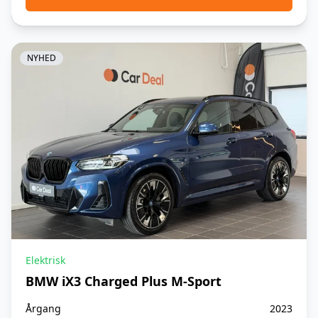
Kurvelys
Kørecomputer
NYHED
LED lygter
Læderrat
Musikstreaming via Bluetooth
Navigation
Parkeringssensor (bag)
Parkeringssensor (for)
Skiltegenkendelse
Elektrisk
Svingbart træk
BMW iX3 Charged Plus M-Sport
Svingbart træk, elektrisk
Årgang
2023