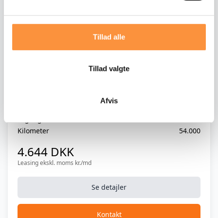
Klimaanlæg, 2-zonet
Kurvelys
Tillad alle
Kørecomputer
LED lygter
Tillad valgte
Hybrid
Læderrat
Mercedes GLC300 de 2,0 AMG Line aut.
4Matic
Musikstreaming via Bluetooth
Afvis
Navigation
Årgang
2024
Kilometer
54.000
Parkeringssensor (bag)
4.644 DKK
Parkeringssensor (for)
Leasing ekskl. moms kr./md
Svingbart træk
Se detajler
Svingbart træk, elektrisk
Kontakt
Sædevarme