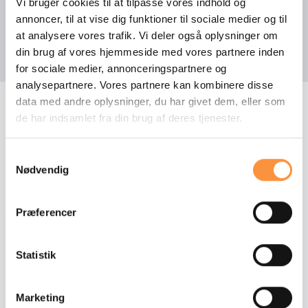
Vi bruger cookies til at tilpasse vores indhold og
Automatisk nødbremse
annoncer, til at vise dig funktioner til sociale medier og til
Vis mere udstyr
Automatisk start/stop
at analysere vores trafik. Vi deler også oplysninger om
din brug af vores hjemmeside med vores partnere inden
Bakkamera
for sociale medier, annonceringspartnere og
analysepartnere. Vores partnere kan kombinere disse
Central lås, fjernstyret
data med andre oplysninger, du har givet dem, eller som
Digital cockpit
de har indsamlet fra din brug af deres tjenester.
FLERE BILER FRA VORES LAGER
Elruder, foran og bag
Andre biler fra Mercedes
Samtykkevalg
Nødvendig
Elsidespejle m. varme
Fartpilot
Præferencer
NYHED
Højdejusterbart forsæde
Statistik
Højdejusterbart forsæde
Isofix
Marketing