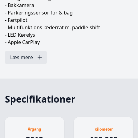
- Bakkamera
- Parkeringssensor for & bag
- Fartpilot
- Multifunktions læderrat m. paddle-shift
- LED Kørelys
- Apple CarPlay
- Laneassist
- Dellæder kabine
Læs mere
- Driving modes
- Keyless start
- 17'' Alufælge med helårsdæk
og meget mere
Specifikationer
Kontakt os for attraktiv finansieringstilbud.
Årgang
Kilometer