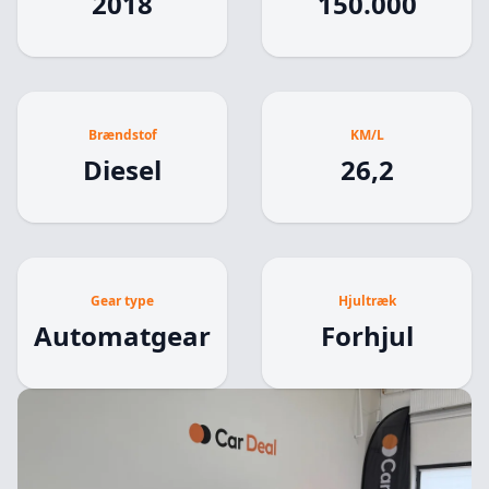
2018
150.000
Brændstof
KM/L
Diesel
26,2
Gear type
Hjultræk
Automatgear
Forhjul