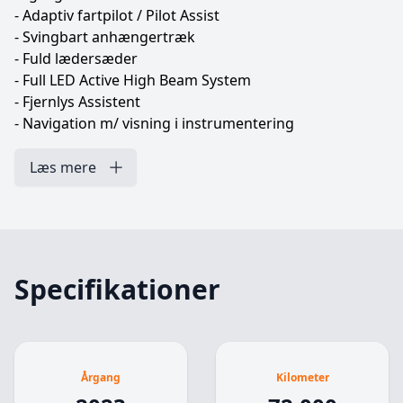
- Adaptiv fartpilot / Pilot Assist
- Svingbart anhængertræk
- Fuld lædersæder
- Full LED Active High Beam System
- Fjernlys Assistent
- Navigation m/ visning i instrumentering
- El-indstillelig forsæder m/ memory
- Bakkamera
Læs mere
- Digital instrumentering
- Skiltegenkendelse
- Læderrat m/ multifunktion
- Apple CarPlay / Android Auto
- 18'' Org. Alufælge
Specifikationer
- PDC parkeringssensorer for og bag
- Volvo On Call
- Lane Assist
- 12.3'' infotainment skærm
Årgang
Kilometer
- Nøglefri døre/start