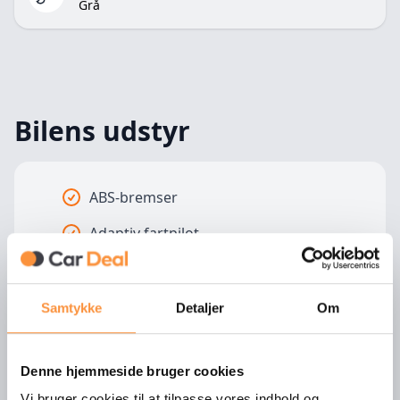
Grå
Bilens udstyr
ABS-bremser
Adaptiv fartpilot
Alufælge
Anhængertræk
Samtykke
Detaljer
Om
Apple Carplay
Denne hjemmeside bruger cookies
Aut. Klimaanlæg
Vi bruger cookies til at tilpasse vores indhold og