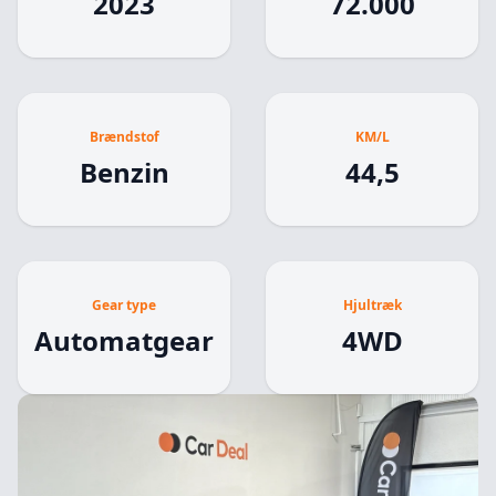
2023
72.000
- El-bagklap
- 2-Zone klimaautomatik
- Sædevarme for og bag
- Ratvarme
- Regn-/lyssensor
- Klimapakke
Brændstof
KM/L
Og meget mere
Benzin
44,5
Vil tilbyder attraktiv finansiering med og uden
udbetaling, kontakt os for et godt tilbud
Mulighed for tilkøb af udvidet garanti 12, 24, 36 eller
Gear type
Hjultræk
Automatgear
4WD