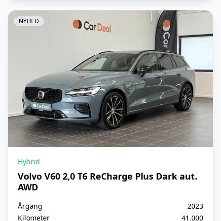
Musikstreaming via Bluetooth
NYHED
Navigation
Parkeringssensor (bag)
Parkeringssensor (for)
Svingbart træk
Svingbart træk, elektrisk
Sædevarme
Træthedsregistrering
Hybrid
Volvo V60 2,0 T6 ReCharge Plus Dark aut.
Varme i rat
AWD
Vejbane assistent
Årgang
2023
Kilometer
41.000