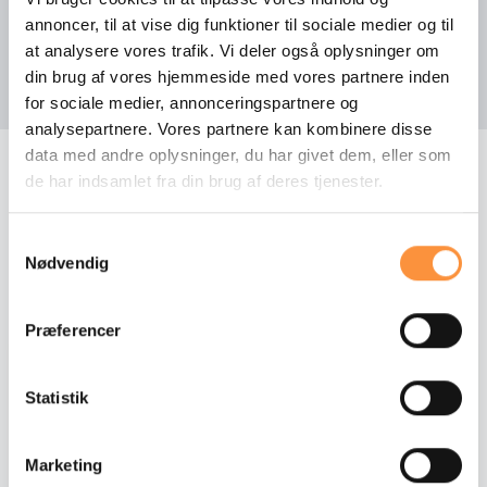
Automatgear
annoncer, til at vise dig funktioner til sociale medier og til
Vis mere udstyr
at analysere vores trafik. Vi deler også oplysninger om
Automatisk lang-lys
din brug af vores hjemmeside med vores partnere inden
Automatisk lys
for sociale medier, annonceringspartnere og
analysepartnere. Vores partnere kan kombinere disse
Automatisk nødbremse
data med andre oplysninger, du har givet dem, eller som
de har indsamlet fra din brug af deres tjenester.
Automatisk start/stop
FLERE BILER FRA VORES LAGER
Bakkamera
Samtykkevalg
Andre biler fra Volvo
Nødvendig
Blind vinkel detektion
DAB radio
Præferencer
NYHED
Digital cockpit
Statistik
Dæktryk system
El-komfort sæder
Marketing