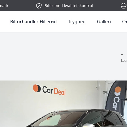
mark
Biler med kvalitetskontrol
Bilforhandler Hillerød
Tryghed
Galleri
O
-
Lea