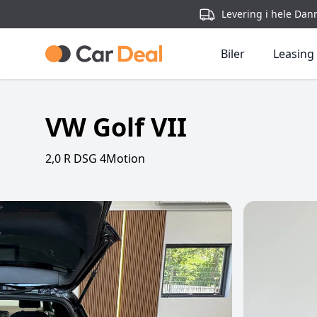
Levering i hele Dan
Biler
Leasing
VW Golf VII
2,0 R DSG 4Motion