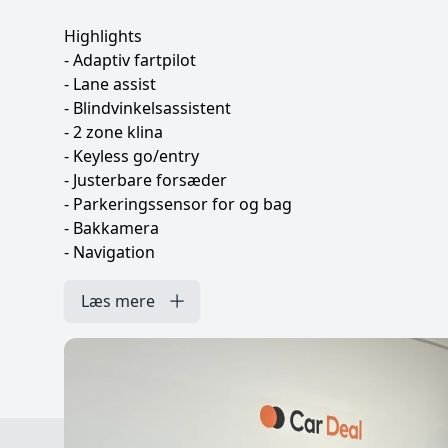
Highlights
- Adaptiv fartpilot
- Lane assist
- Blindvinkelsassistent
- 2 zone klina
- Keyless go/entry
- Justerbare forsæder
- Parkeringssensor for og bag
- Bakkamera
- Navigation
- Apple CarPlay
- Digitalt cockpit
Læs mere
- R læderrat
- Adaptive LED lygter m. dynamisk blink bag.
- Stjernehimmel
- Opgraderet Ambiente belysning
- Sorte logoer
- Sort gearknop