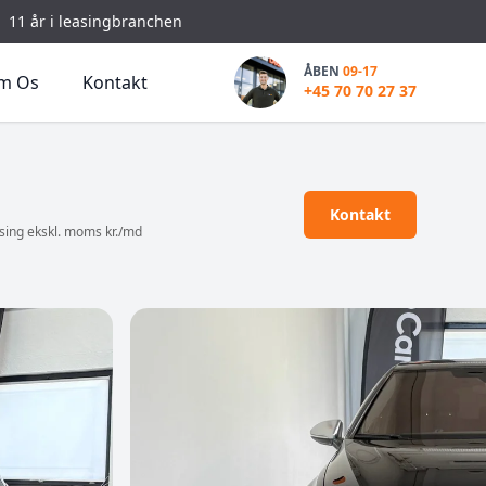
11 år i leasingbranchen
ÅBEN
09-17
m Os
Kontakt
+45 70 70 27 37
Kontakt
sing ekskl. moms kr./md