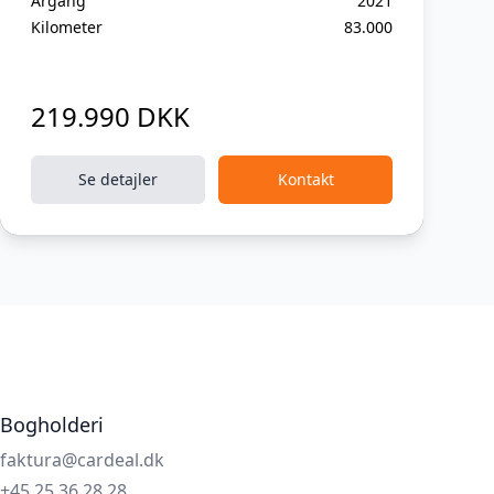
Årgang
2021
Kilometer
83.000
219.990 DKK
Se detajler
Kontakt
Bogholderi
faktura@cardeal.dk
+45 25 36 28 28