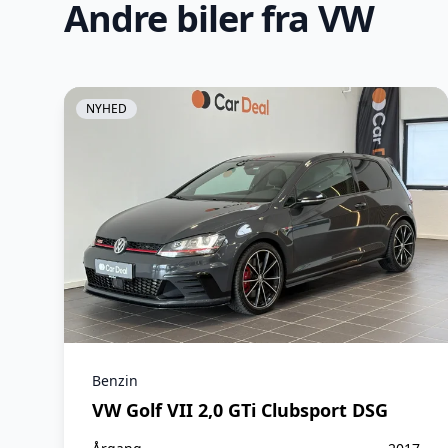
Andre biler fra VW
Parkeringssensor (for)
Tonede ruder
NYHED
Benzin
VW Golf VII 2,0 GTi Clubsport DSG