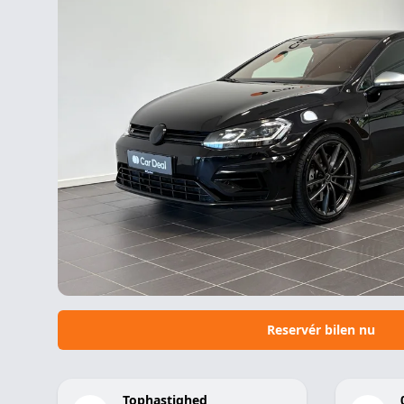
Og meget mere!
Leasingforslag 12 måneder erhverv
Udbetaling: 28.000 kr. ex. moms
Mnd. ydelse: 2.699 kr. ex. moms
Restværdi: 160.000 kr. ex. moms og afgift
Etablering: 4.000 kr. ex. moms
Leasingforslag 12 måneder privat
Udbetaling: 35.000 kr. inkl. moms
Mnd. ydelse: 3.374 kr. inkl. moms
Restværdi: 160.000 kr. ex. moms og afgift
Reservér bilen nu
Tophastighed