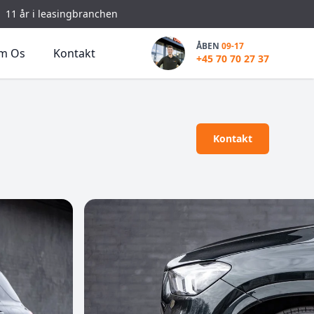
11 år i leasingbranchen
ÅBEN
09-17
m Os
Kontakt
+45 70 70 27 37
Kontakt