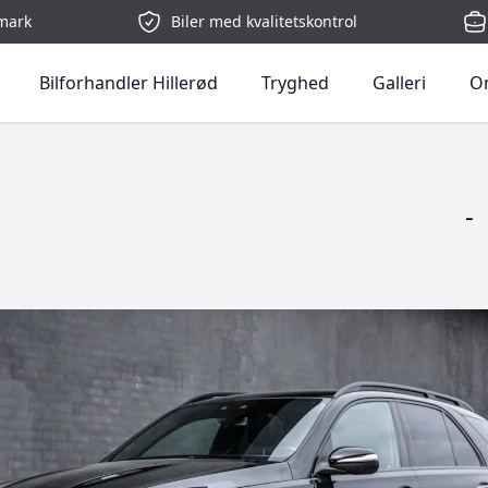
mark
Biler med kvalitetskontrol
Bilforhandler Hillerød
Tryghed
Galleri
O
-