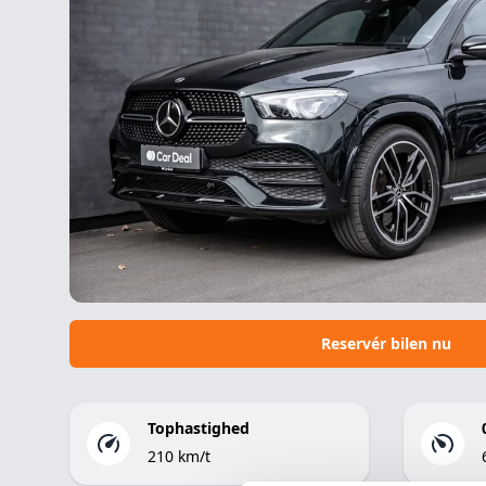
Leasingforslag 12 måneder erhverv
Udbetaling: 80.000 kr. ex. moms
Mnd. ydelse: 4.800 kr. ex. moms
Restværdi: 350.000 kr. ex. moms og afgift
Etablering: 4.000 kr. ex. moms
Leasingforslag 12 måneder privat
Udbetaling: 100.000 kr. inkl. moms
Mnd. ydelse: 6.000 kr. inkl. moms
Restværdi: 350.000 kr. ex. moms og afgift
Reservér bilen nu
Tophastighed
210 km/t