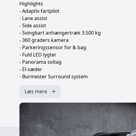
Highlights
- Adaptiv fartpilot
- Lane assist
- Side assist
- Svingbart anhængertræk 3.500 kg
- 360 graders kamera
- Parkeringssensor for & bag
- Fuld LED lygter
- Panorama soltag
- El-sæder
- Burmester Surround system
- Ambiente belysning i flere farver
- Luftundervogn Airmatic
Læs mere
- Widescreen digitalt cockpit
- Klimaanlæg
- Keyless go/entry (nøgle fri adgang)
- 22" AMG alufælge
Og meget mere!