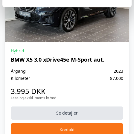
Elsæder foran
Højdejusterbart forsæde
Højdejusterbart forsæde
Isofix
Hybrid
Kørecomputer
BMW X5 3,0 xDrive45e M-Sport aut.
LED lygter
Årgang
2023
Musikstreaming via Bluetooth
Kilometer
87.000
3.995 DKK
Navigation
Leasing ekskl. moms kr./md
Parkeringssensor (bag)
Se detajler
Parkeringssensor (for)
Soltag
Kontakt