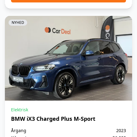
Soltag, elektrisk
Sportssæder
NYHED
Sædevarme
Vejbane assistent
Elektrisk
BMW iX3 Charged Plus M-Sport
Årgang
2023