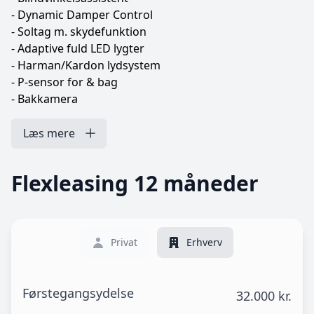
- Dynamic Damper Control
- Soltag m. skydefunktion
- Adaptive fuld LED lygter
- Harman/Kardon lydsystem
- P-sensor for & bag
- Bakkamera
- Head-up display
- 4 zone klimaanlæg
Læs mere
- Elektrisk kabinevarmer v. opladning
- Keyless entry/go (nøglefri)
Flexleasing 12 måneder
- Softclose i døre
- El-sæder m. memory fører & passager
- Trådløs mobiloplader
- Navigation
Privat
Erhverv
- Apple CarPlay
- Nødbremse system
- M-Sport pakke
Førstegangsydelse
32.000 kr.
- M-Sport bremser