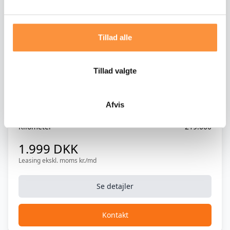
Elsidespejle
Elsidespejle m. varme
Tillad alle
Elsæder foran
Fartpilot
Tillad valgte
Diesel
Gearskift på rat
Porsche Cayenne 3,0 D Tiptr.
Glas tag
Afvis
Årgang
2012
Højdejusterbart forsæde
Kilometer
219.000
1.999 DKK
Højdejusterbart forsæde
Leasing ekskl. moms kr./md
Internet
Se detajler
Isofix
Klimaanlæg, 2-zonet
Kontakt
Kurvelys