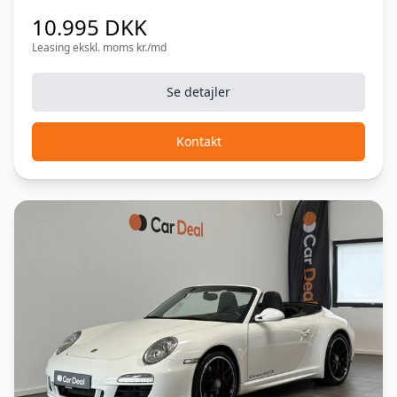
10.995 DKK
Sædebetræk, læder
Leasing ekskl. moms kr./md
Sædevarme
Se detajler
Undervogn, adaptiv
Kontakt