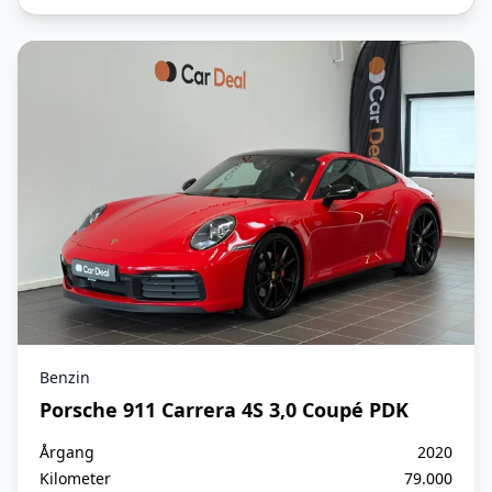
Kørecomputer
LED lygter
Læderrat
Musikstreaming via Bluetooth
Navigation
Parkeringssensor (bag)
Parkeringssensor (for)
Skiltegenkendelse
Benzin
Soltag
Porsche 911 Carrera 4S 3,0 Coupé PDK
Soltag, elektrisk
Årgang
2020
Kilometer
79.000
Sportssæder