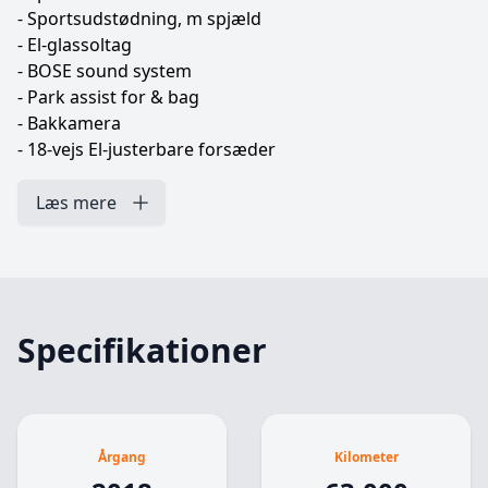
- Sportsudstødning, m spjæld
- El-glassoltag
- BOSE sound system
- Park assist for & bag
- Bakkamera
- 18-vejs El-justerbare forsæder
- Apple Carplay
- Varme i sæder (forsæder)
Læs mere
- Køling i sæder (forsæder)
- Sports læderrat
- Opgraderet læderpakke m. læder på midterkonsol,
paneler mm.
- Fartpilot
Specifikationer
- Bi-xenon forlygter (Porsche Dynamic Light System
PDLS+)
- Servostyring Plus
- Porsche Torque Vectoring Plus (PTV Plus)
Årgang
Kilometer
- Porsche Active Suspension Management (PASM)