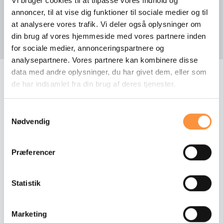
Vi bruger cookies til at tilpasse vores indhold og
Automatisk lang-lys
annoncer, til at vise dig funktioner til sociale medier og til
Vis mere udstyr
at analysere vores trafik. Vi deler også oplysninger om
Automatisk lys
din brug af vores hjemmeside med vores partnere inden
Automatisk start/stop
for sociale medier, annonceringspartnere og
analysepartnere. Vores partnere kan kombinere disse
Bakkamera
data med andre oplysninger, du har givet dem, eller som
de har indsamlet fra din brug af deres tjenester.
CD afspiller
FLERE BILER FRA VORES LAGER
Central lås
Andre biler fra Porsche
Samtykkevalg
Nødvendig
DAB+ radio
Dæktryk system
Præferencer
NYHED
El-klapbare sidespejle
Statistik
El-klapbare sidespejle m. varme
Elektrisk parkeringsbremse
Marketing