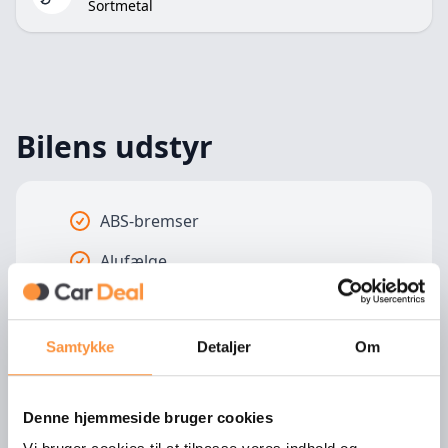
Sortmetal
Bilens udstyr
ABS-bremser
Alufælge
Antispin
Aut. Klimaanlæg
Samtykke
Detaljer
Om
Automatgear
Denne hjemmeside bruger cookies
Automatisk bakspejl dæmpning