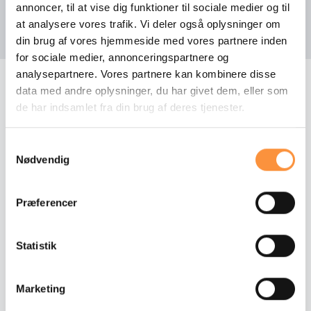
annoncer, til at vise dig funktioner til sociale medier og til
Automatisk lang-lys
at analysere vores trafik. Vi deler også oplysninger om
Automatisk lys
din brug af vores hjemmeside med vores partnere inden
for sociale medier, annonceringspartnere og
Automatisk start/stop
analysepartnere. Vores partnere kan kombinere disse
data med andre oplysninger, du har givet dem, eller som
Bakkamera
de har indsamlet fra din brug af deres tjenester.
FLERE BILER FRA VORES LAGER
Blind vinkel detektion
Andre biler fra Mercedes
Samtykkevalg
Dæktryk system
Nødvendig
El-klapbare sidespejle m. varme
NYHED
Præferencer
Elektronisk bagklap
Elruder, foran og bag
Statistik
Elsæder foran
Marketing
Højdejusterbart forsæde