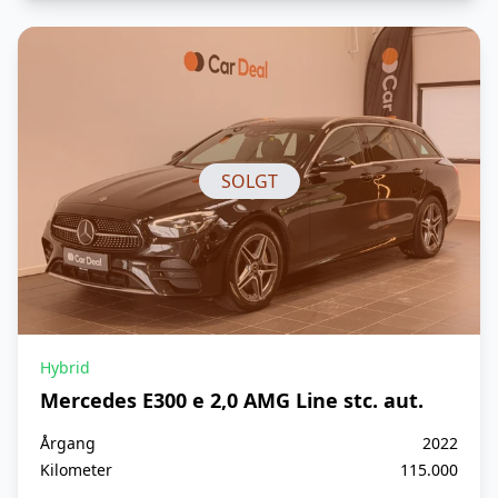
Svingbart træk
Svingbart træk, elektrisk
Sædebetræk, læder
Sædevarme
SOLGT
Hybrid
Mercedes E300 e 2,0 AMG Line stc. aut.
Årgang
2022
Kilometer
115.000