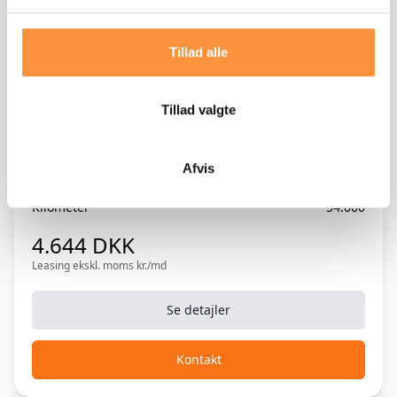
Højdejusterbart forsæde
Isofix
Tillad alle
Klimaanlæg, 2-zonet
Hybrid
Tillad valgte
Kurvelys
Mercedes GLC300 de 2,0 AMG Line aut.
4Matic
Kørecomputer
Afvis
LED lygter
Årgang
2024
Kilometer
54.000
Læderrat
4.644 DKK
Musikstreaming via Bluetooth
Leasing ekskl. moms kr./md
Parkeringssensor (bag)
Se detajler
Parkeringssensor (for)
Kontakt
Splitbagsæde