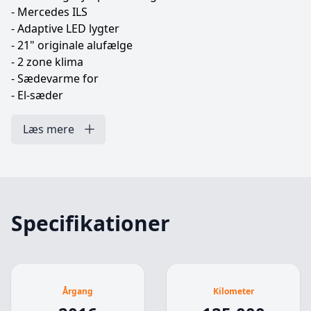
- Mercedes ILS
- Adaptive LED lygter
- 21" originale alufælge
- 2 zone klima
- Sædevarme for
- El-sæder
- El-betjent bagklap
- Navigation
Læs mere
- Musikstreaming via bluetooth
- Nødbremse system
- El-svingbart træk 2.900 kg
Og meget mere!
Specifikationer
Vi tilbyder attraktiv finansiering. Både med og uden
udbetaling, kontakt os for et godt tilbud
Mulighed for tilkøb af udvidet garanti 12, 24, 36 eller
Årgang
Kilometer