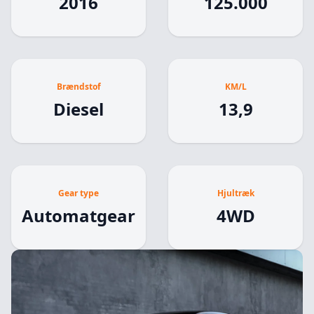
2016
125.000
Brændstof
KM/L
Diesel
13,9
Gear type
Hjultræk
Automatgear
4WD